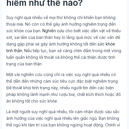
hiểm như thế nào?
Suy nghĩ quá nhiều về mọi thứ không chỉ khiến bạn không
thoải mái. Nó còn có thể gây ảnh hưởng nghiêm trọng đến
sức khỏe của bạn.
Nghiên cứu
cho biết việc dằn vặt về thiếu
sót, sai lầm của bản thân hay lo lắng quá mức về các vấn đề
đang gặp phải sẽ gây ảnh hưởng không tốt đến
sức khỏe
tinh thần
. Nếu tiếp tục, bạn sẽ càng chìm đắm trong một vòng
luẩn quẩn không lối thoát và không thể cải thiện được tình
trạng của bản thân
Một vài nghiên cứu cũng chỉ ra việc suy nghĩ quá nhiều có
thể dẫn đến những cảm xúc tiêu cực đặc biệt nghiêm trọng.
Để thoát khỏi tình trạng này, nhiều người tìm đến các biện
pháp không lành mạnh như rượu bia, chất kích thích hoặc đồ
ăn không tốt cho sức khỏe.
Là một người suy nghĩ quá nhiều, tôi cảm nhận được sâu sắc
ảnh hưởng của việc nghĩ quá nhiều lên giấc ngủ. Bạn không
thể ngủ khi tâm trí của bạn không ngừng hoạt động. Chính vì