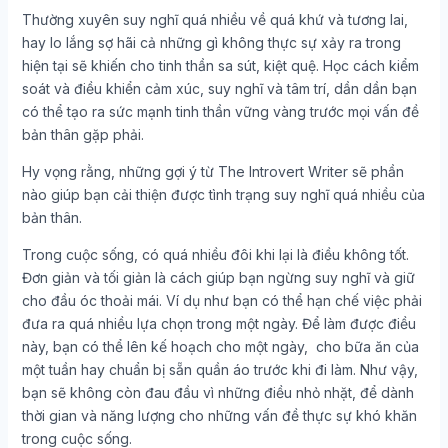
Thường xuyên suy nghĩ quá nhiều về quá khứ và tương lai,
hay lo lắng sợ hãi cả những gì không thực sự xảy ra trong
hiện tại sẽ khiến cho tinh thần sa sút, kiệt quệ. Học cách kiểm
soát và điều khiển cảm xúc, suy nghĩ và tâm trí, dần dần bạn
có thể tạo ra sức mạnh tinh thần vững vàng trước mọi vấn đề
bản thân gặp phải.
Hy vọng rằng, những gợi ý từ The Introvert Writer sẽ phần
nào giúp bạn cải thiện được tình trạng suy nghĩ quá nhiều của
bản thân.
Trong cuộc sống, có quá nhiều đôi khi lại là điều không tốt.
Đơn giản và tối giản là cách giúp bạn ngừng suy nghĩ và giữ
cho đầu óc thoải mái. Ví dụ như bạn có thể hạn chế việc phải
đưa ra quá nhiều lựa chọn trong một ngày. Để làm được điều
này, bạn có thể lên kế hoạch cho một ngày, cho bữa ăn của
một tuần hay chuẩn bị sẵn quần áo trước khi đi làm. Như vậy,
bạn sẽ không còn đau đầu vì những điều nhỏ nhặt, để dành
thời gian và năng lượng cho những vấn đề thực sự khó khăn
trong cuộc sống.