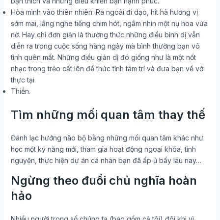
bạn thích và những điều khiến bạn hạnh phúc.
Hòa mình vào thiên nhiên: Ra ngoài đi dạo, hít hà hương vị
sớm mai, lắng nghe tiếng chim hót, ngắm nhìn một nụ hoa vừa
nở. Hay chỉ đơn giản là thưởng thức những điều bình dị vẫn
diễn ra trong cuộc sống hàng ngày mà bình thường bạn vô
tình quên mất. Những điều giản dị đó giống như là một nốt
nhạc trong trẻo cất lên để thức tỉnh tâm trí và đưa bạn về với
thực tại.
Thiền.
Tìm những mối quan tâm thay thế
Đánh lạc hướng não bộ bằng những mối quan tâm khác như:
học một kỹ năng mới, tham gia hoạt động ngoại khóa, tình
nguyện, thực hiện dự án cá nhân bạn đã ấp ủ bấy lâu nay…
Ngừng theo đuổi chủ nghĩa hoàn
hảo
Nhiều người trong số chúng ta (bao gồm cả tôi) đôi khi vì