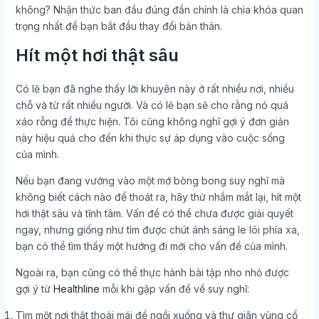
không? Nhận thức ban đầu đúng đắn chính là chìa khóa quan
trọng nhất để bạn bắt đầu thay đổi bản thân.
Hít một hơi thật sâu
Có lẽ bạn đã nghe thấy lời khuyên này ở rất nhiều nơi, nhiều
chỗ và từ rất nhiều người. Và có lẽ bạn sẽ cho rằng nó quá
xáo rỗng để thực hiện. Tôi cũng không nghĩ gợi ý đơn giản
này hiệu quả cho đến khi thực sự áp dụng vào cuộc sống
của mình.
Nếu bạn đang vướng vào một mớ bòng bong suy nghĩ mà
không biết cách nào để thoát ra, hãy thử nhắm mắt lại, hít một
hơi thật sâu và tĩnh tâm. Vấn đề có thể chưa được giải quyết
ngay, nhưng giống như tìm được chút ánh sáng le lói phía xa,
bạn có thể tìm thấy một hướng đi mới cho vấn đề của mình.
Ngoài ra, bạn cũng có thể thực hành bài tập nho nhỏ được
gợi ý từ
Healthline
mỗi khi gặp vấn đề về suy nghĩ:
Tìm một nơi thật thoải mái để ngồi xuống và thư giãn vùng cổ