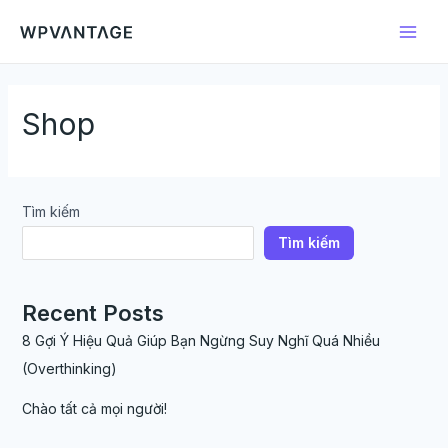
Skip
Main
to
Men
content
Shop
Tìm kiếm
Tìm kiếm
Recent Posts
8 Gợi Ý Hiệu Quả Giúp Bạn Ngừng Suy Nghĩ Quá Nhiều
(Overthinking)
Chào tất cả mọi người!